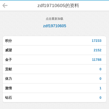
zdf19710605的资料
点击重新加载
zdf19710605
积分
17233
威望
2152
金子
11788
贡献
0
体力
0
激情
1
钻石
0