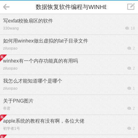
数据恢复软件编程与WINHEX
写exfat校验扇区的软件
330wang
18
如何用winhex做出虚拟的fat子目录文件
ziluopao
2
winhex有一个内存功能真的有用吗
ziluopao
2
我怎么才能知道哪个是哪个
ziluopao
1
关于PNG图片
帝君
2
apple系统的教程有没有啊，各位大佬
初学者1号
2