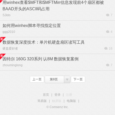
用winhex查看$MFT和$MFTMirr信息发现前4个扇区都被
BAAD开头的ASCII码占用
SJido
7
如何用winhex脚本寻找指定位置
ggg2010
4
数据恢复深度技术：单片机硬盘扇区读写工具
硬盘爱好者
16
因特尔 160G 320系列 认8M 数据恢复案例
zhouminglong
7
上一页
第9页
下一页
首页
|
登录
|
注册
简易版
|
触屏版
|
电脑版
|
© Comsenz Inc.