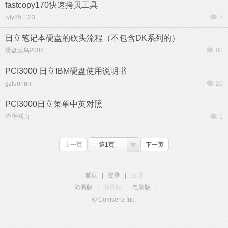
fastcopy170快速拷贝工具
lyly851123
8
日立笔记本硬盘的砍头流程（不包含DK系列的）
硬盘菜鸟2008
80
PCI3000 日立IBM硬盘使用说明书
gzluonan
20
PCI3000日立菜单中英对照
泽华渐山
1
上一页
第1页
下一页
首页
|
登录
|
注册
简易版
|
触屏版
|
电脑版
|
© Comsenz Inc.