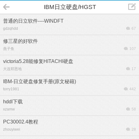
IBM日立硬盘/HGST
普通的日立软件----WINDFT
gdzqhdd
67
修三星的好软件
燕子鱼
107
victoria5.28能修复HITACHI硬盘
大连郑恩地
17
IBM-日立硬盘修复手册(原文秘籍)
torry1981
442
hddl下载
xzamw
58
PC30002.4教程
zhouyiwei
28