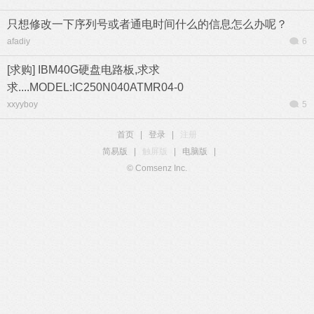
只想修改一下序列号或者通电时间什么的信息怎么办呢？
afadiy
6
[求购] IBM40G硬盘电路板,求求
求....MODEL:IC250N040ATMR04-0
xxyyboy
5
首页
|
登录
|
注册
简易版
|
触屏版
|
电脑版
|
© Comsenz Inc.