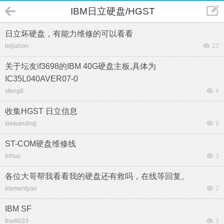
IBM日立硬盘/HGST
日立坏硬盘，有能力维修的可以看看
leijiahon
23
关于坛友if3698的IBM 40G硬盘主板,具体为
IC35L040AVER07-0
xfeng8
4
收集HGST 日立信息
xiewanding
9
ST-COM硬盘维修线
lnhuo
3
各位大哥帮我看看我的硬盘还有救吗，在线等回复。
elementyao
2
IBM SF
lhw8033
3