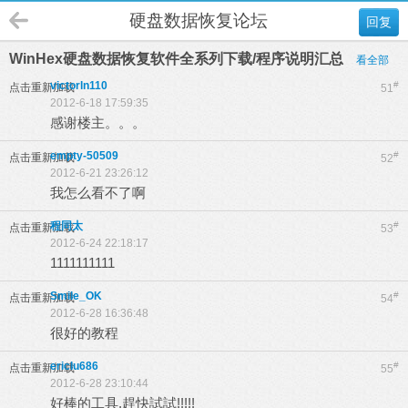
硬盘数据恢复论坛
回复
WinHex硬盘数据恢复软件全系列下载/程序说明汇总
看全部
victorln110
#
点击重新加载
51
2012-6-18 17:59:35
感谢楼主。。。
empty-50509
#
点击重新加载
52
2012-6-21 23:26:12
我怎么看不了啊
程同太
#
点击重新加载
53
2012-6-24 22:18:17
1111111111
Smile_OK
#
点击重新加载
54
2012-6-28 16:36:48
很好的教程
ericlu686
#
点击重新加载
55
2012-6-28 23:10:44
好棒的工具,趕快試試!!!!!