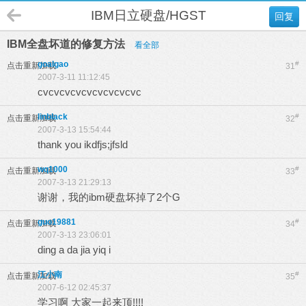
IBM日立硬盘/HGST
回复
IBM全盘坏道的修复方法
看全部
goalgao
#
点击重新加载
31
2007-3-11 11:12:45
cvcvcvcvcvcvcvcvcvc
linblack
#
点击重新加载
32
2007-3-13 15:54:44
thank you ikdfjs;jfsld
wq1000
#
点击重新加载
33
2007-3-13 21:29:13
谢谢，我的ibm硬盘坏掉了2个G
guo19881
#
点击重新加载
34
2007-3-13 23:06:01
ding a da jia yiq i
江小南
#
点击重新加载
35
2007-6-12 02:45:37
学习啊 大家一起来顶!!!!