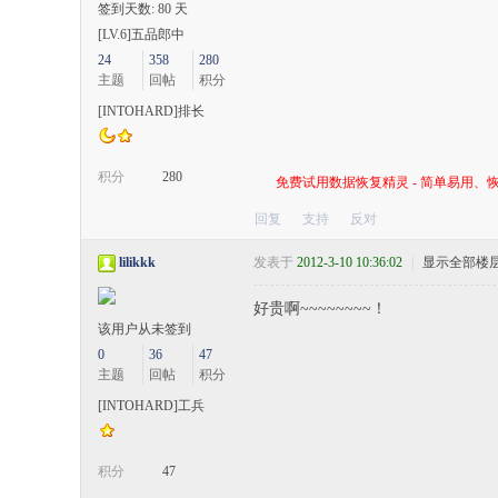
签到天数: 80 天
[LV.6]五品郎中
24
358
280
主题
回帖
积分
[INTOHARD]排长
积分
280
免费试用数据恢复精灵 - 简单易用、恢
回复
支持
反对
lilikkk
发表于
2012-3-10 10:36:02
|
显示全部楼
好贵啊~~~~~~~~！
该用户从未签到
0
36
47
主题
回帖
积分
[INTOHARD]工兵
积分
47