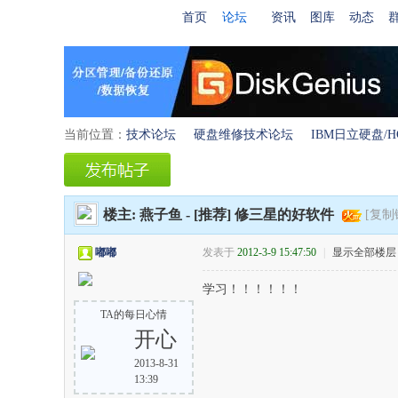
首页
论坛
资讯
图库
动态
当前位置：
技术论坛
硬盘维修技术论坛
IBM日立硬盘/H
›
›
楼主:
燕子鱼
-
[推荐]
修三星的好软件
[复制
嘟嘟
发表于
2012-3-9 15:47:50
|
显示全部楼层
学习！！！！！！
TA的每日心情
开心
2013-8-31
13:39