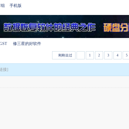
群组
手机版
GST
修三星的好软件
刚刚去过
1
2
3
4
5
›
链接]