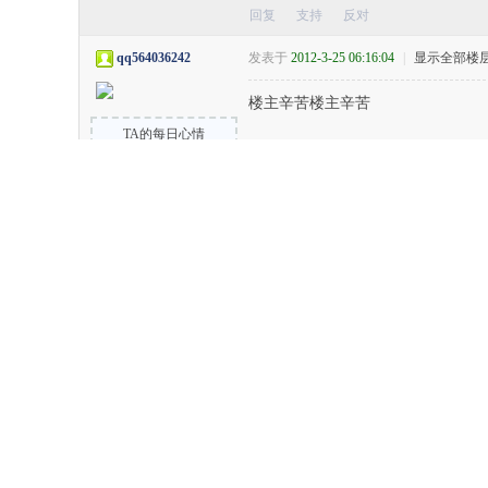
回复
支持
反对
qq564036242
发表于
2012-3-25 06:16:04
|
显示全部楼
楼主辛苦楼主辛苦
TA的每日心情
开心
2016-3-8
15:24
签到天数: 507 天
[LV.9]二品侍郎
0
807
3352
主题
回帖
积分
[INTOHARD]团长
积分
3352
免费试用数据恢复精灵 - 简单易用、恢
回复
支持
反对