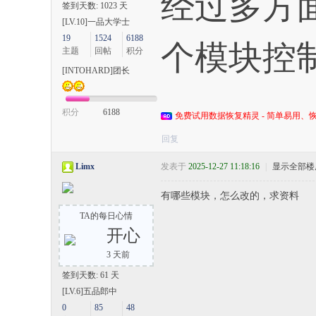
经过多方
签到天数: 1023 天
[LV.10]一品大学士
19
1524
6188
个模块控
主题
回帖
积分
[INTOHARD]团长
积分
6188
免费试用数据恢复精灵 - 简单易用、恢
回复
Limx
发表于
2025-12-27 11:18:16
|
显示全部楼
有哪些模块，怎么改的，求资料
TA的每日心情
开心
3 天前
签到天数: 61 天
[LV.6]五品郎中
0
85
48