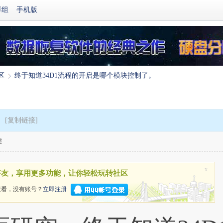
群组
手机版
区
终于知道34D1流程的开启是哪个模块控制了。
›
。
[复制链接]
层
x
好友，享用更多功能，让你轻松玩转社区
查看，没有账号？
立即注册