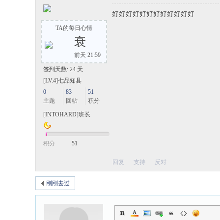
好好好好好好好好好好好好
TA的每日心情
衰
前天 21:59
签到天数: 24 天
[LV.4]七品知县
0
83
51
主题
回帖
积分
[INTOHARD]班长
积分
51
回复
支持
反对
刚刚去过