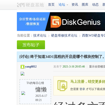
首页
论坛
资讯
图库
动态
当前位置：
技术论坛
硬盘维修技术论坛
西数WD硬盘专
›
›
[讨论]
终于知道34D1流程的开启是哪个模块控制了
yang6812
发表于
2021-3-16 20:05:46
|
显示全部楼
马上注册，结交更多
TA的每日心情
慵懒
您需要
登录
才可以下载或
2025-6-17
09:21