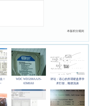
本版积分规则
去！
WDC WD3200AAJS-
评论：语心的所谓硬盘界学
一
65M0A0
术打假，顺便浅谈