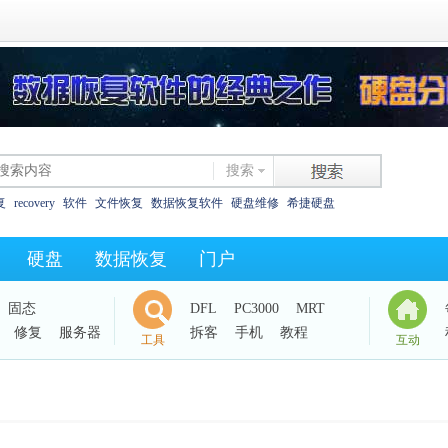
搜索
复
recovery
软件
文件恢复
数据恢复软件
硬盘维修
希捷硬盘
恢复
西数硬盘
坏道
东芝
数据恢复教程
XLS碎片
325as
0字节
硬盘
数据恢复
门户
西数电路板
效率源dc
固态
DFL
PC3000
MRT
修复
服务器
拆客
手机
教程
工具
互动