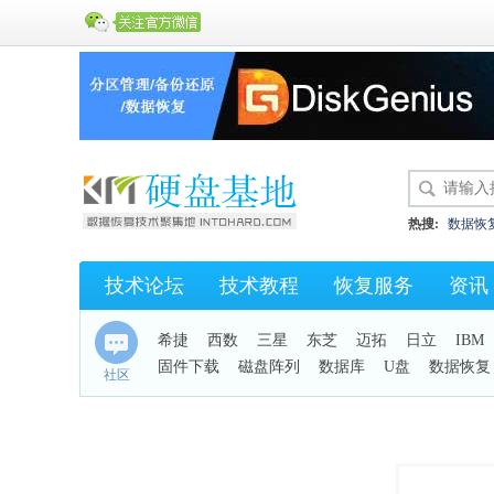
热搜:
数据恢
硬盘开盘数据
技术论坛
技术教程
恢复服务
资讯
KC43
保险
希捷
西数
三星
东芝
迈拓
日立
IBM
固件下载
磁盘阵列
数据库
U盘
数据恢复
社区
手机恢复