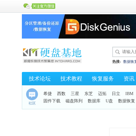
热搜:
数据恢
硬盘开盘数据
技术论坛
技术教程
恢复服务
资讯
KC43
保险
希捷
西数
三星
东芝
迈拓
日立
IBM
固件下载
磁盘阵列
数据库
U盘
数据恢复
社区
手机恢复