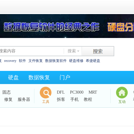
搜索
复
recovery
软件
文件恢复
数据恢复软件
硬盘维修
希捷硬盘
恢复
西数硬盘
坏道
东芝
数据恢复教程
XLS碎片
325as
0字节
硬盘
数据恢复
门户
西数电路板
效率源dc
固态
DFL
PC3000
MRT
修复
服务器
拆客
手机
教程
工具
互动