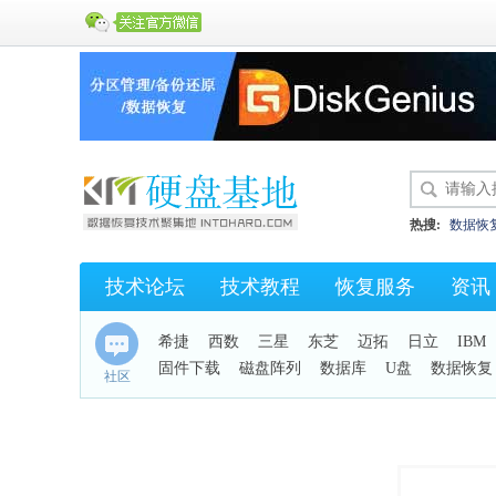
热搜:
数据恢
硬盘开盘数据
技术论坛
技术教程
恢复服务
资讯
KC43
保险
希捷
西数
三星
东芝
迈拓
日立
IBM
固件下载
磁盘阵列
数据库
U盘
数据恢复
社区
手机恢复