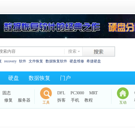
搜索
复
recovery
软件
文件恢复
数据恢复软件
硬盘维修
希捷硬盘
恢复
西数硬盘
坏道
东芝
数据恢复教程
XLS碎片
325as
0字节
硬盘
数据恢复
门户
西数电路板
效率源dc
固态
DFL
PC3000
MRT
修复
服务器
拆客
手机
教程
工具
互动