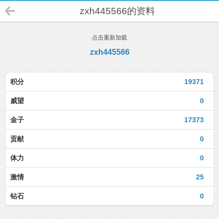
zxh445566的资料
点击重新加载
zxh445566
积分
19371
威望
0
金子
17373
贡献
0
体力
0
激情
25
钻石
0