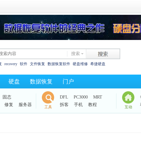
搜索
复
recovery
软件
文件恢复
数据恢复软件
硬盘维修
希捷硬盘
恢复
西数硬盘
坏道
东芝
数据恢复教程
XLS碎片
325as
0字节
硬盘
数据恢复
门户
西数电路板
效率源dc
固态
DFL
PC3000
MRT
修复
服务器
拆客
手机
教程
工具
互动