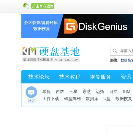
热搜:
数据恢
硬盘开盘数据
技术论坛
技术教程
恢复服务
资讯
KC43
保险
希捷
西数
三星
东芝
迈拓
日立
IBM
固件下载
磁盘阵列
数据库
U盘
数据恢复
社区
手机恢复