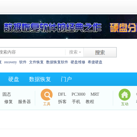
搜索
复
recovery
软件
文件恢复
数据恢复软件
硬盘维修
希捷硬盘
恢复
西数硬盘
坏道
东芝
数据恢复教程
XLS碎片
325as
0字节
硬盘
数据恢复
门户
西数电路板
效率源dc
固态
DFL
PC3000
MRT
修复
服务器
拆客
手机
教程
工具
互动