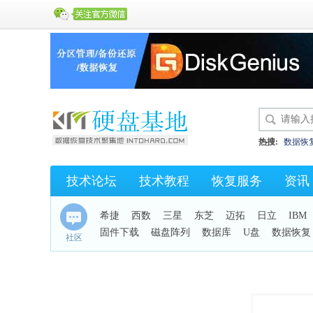
热搜:
数据恢
硬盘开盘数据
技术论坛
技术教程
恢复服务
资讯
KC43
保险
希捷
西数
三星
东芝
迈拓
日立
IBM
固件下载
磁盘阵列
数据库
U盘
数据恢复
社区
手机恢复