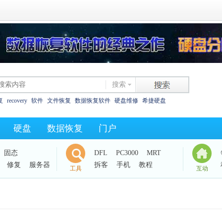
搜索
复
recovery
软件
文件恢复
数据恢复软件
硬盘维修
希捷硬盘
恢复
西数硬盘
坏道
东芝
数据恢复教程
XLS碎片
325as
0字节
硬盘
数据恢复
门户
西数电路板
效率源dc
固态
DFL
PC3000
MRT
修复
服务器
拆客
手机
教程
工具
互动