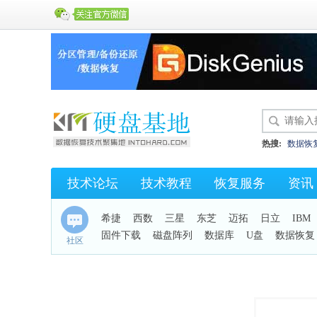
热搜:
数据恢
硬盘开盘数据
技术论坛
技术教程
恢复服务
资讯
KC43
保险
希捷
西数
三星
东芝
迈拓
日立
IBM
固件下载
磁盘阵列
数据库
U盘
数据恢复
社区
手机恢复