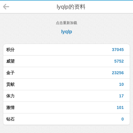
lyqlp的资料
点击重新加载
lyqlp
积分
37045
威望
5752
金子
23256
贡献
10
体力
17
激情
101
钻石
0