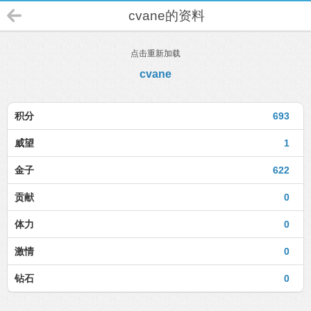
cvane的资料
点击重新加载
cvane
积分
693
威望
1
金子
622
贡献
0
体力
0
激情
0
钻石
0