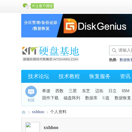
热搜:
数据恢
硬盘开盘数据
技术论坛
技术教程
恢复服务
资讯
KC43
保险
希捷
西数
三星
东芝
迈拓
日立
IBM
固件下载
磁盘阵列
数据库
U盘
数据恢复
社区
手机恢复
xxhhoo
个人资料
xxhhoo