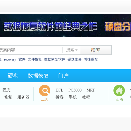
搜索
复
recovery
软件
文件恢复
数据恢复软件
硬盘维修
希捷硬盘
恢复
西数硬盘
坏道
东芝
数据恢复教程
XLS碎片
325as
0字节
硬盘
数据恢复
门户
西数电路板
效率源dc
固态
DFL
PC3000
MRT
修复
服务器
拆客
手机
教程
工具
互动