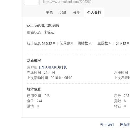
https://www.intohard.com/?205269
硬
›
›
主题
记录
分享
个人资料
xxhhoo
(UID: 205269)
邮箱状态
未验证
统计信息
好友数 0
|
记录数 0
|
回帖数 20
|
主题数 4
|
分享数 0
活跃概况
盘
用户组
[INTOHARD]排长
在线时间
24 小时
注册时间
上次活动时间
2016-6-4 06:19
上次发表
统计信息
已用空间
0 B
积分
265
金子
244
贡献
8
激情
0
钻石
0
基
关于我们
|
网站