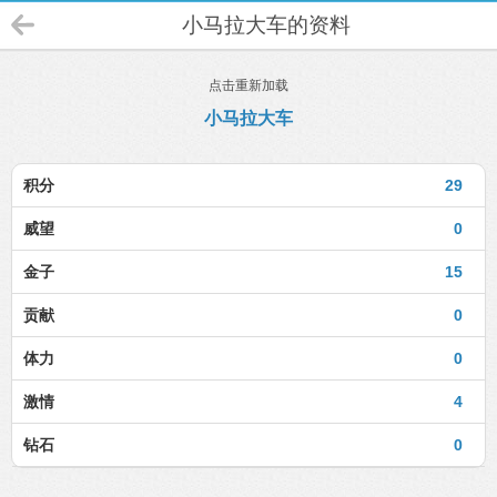
小马拉大车的资料
点击重新加载
小马拉大车
积分
29
威望
0
金子
15
贡献
0
体力
0
激情
4
钻石
0