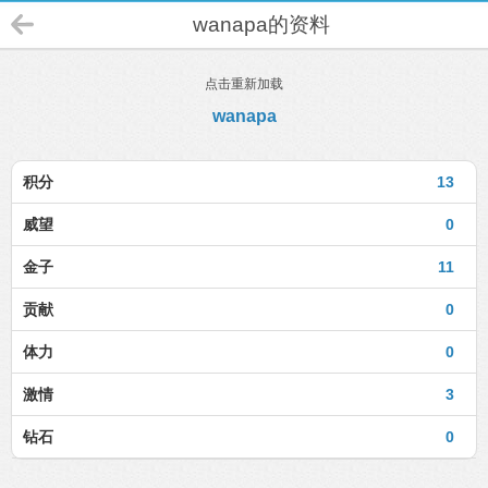
wanapa的资料
点击重新加载
wanapa
积分
13
威望
0
金子
11
贡献
0
体力
0
激情
3
钻石
0