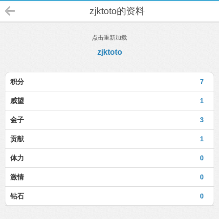
zjktoto的资料
点击重新加载
zjktoto
积分
7
威望
1
金子
3
贡献
1
体力
0
激情
0
钻石
0