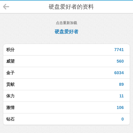
硬盘爱好者的资料
点击重新加载
硬盘爱好者
积分
7741
威望
560
金子
6034
贡献
89
体力
11
激情
106
钻石
0