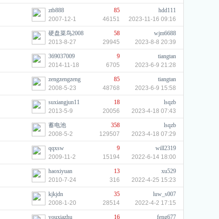
ztb888
85
hdd111
2007-12-1
46151
2023-11-16 09:16
硬盘菜鸟2008
58
wjm6688
2013-8-27
29945
2023-8-8 20:39
369037009
9
tiangtan
2014-11-18
6705
2023-6-9 21:28
zengzengzeng
85
tiangtan
2008-5-23
48768
2023-6-9 15:58
suxiangjun11
18
lsqzb
2013-5-9
20056
2023-4-18 07:43
蓄电池
358
lsqzb
2008-5-2
129507
2023-4-18 07:29
qqxsw
9
will2319
2009-11-2
15194
2022-6-14 18:00
haoxiyuan
13
xu529
2010-7-24
316
2022-4-25 15:23
kjkjdn
35
luw_s007
2008-1-20
28514
2022-4-2 17:15
youxiazhu
16
feng677