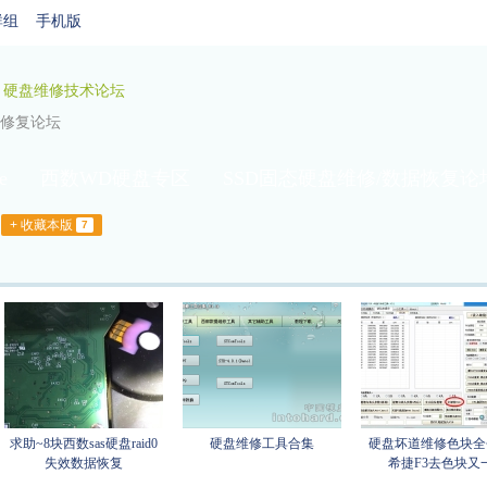
群组
手机版
: 硬盘维修技术论坛
维修修复论坛
e
西数WD硬盘专区
SSD固态硬盘维修/数据恢复论
/富士通/其他硬盘
硬盘综合/固件下载
+ 收藏本版
7
求助~8块西数sas硬盘raid0
硬盘维修工具合集
硬盘坏道维修色块全
失效数据恢复
希捷F3去色块又