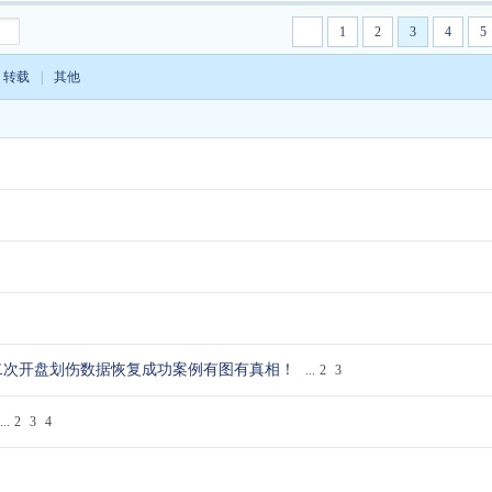
1
2
3
4
5
转载
|
其他
希捷硬盘固件更新工具 支
文件删除数据恢复软件免费
希捷10代盘刷死RO
持SAS/SATA 64位
的有吗？大厂免费
不转不进F级和T
0-500二次开盘划伤数据恢复成功案例有图有真相！
...
2
3
...
2
3
4