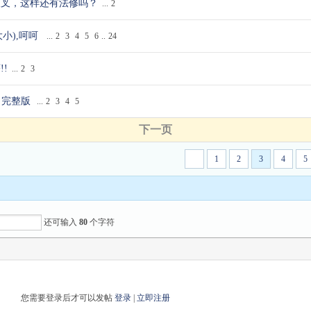
叉叉，这样还有法修吗？
...
2
小),呵呵
...
2
3
4
5
6
..
24
!
...
2
3
I 完整版
...
2
3
4
5
下一页
1
2
3
4
5
还可输入
80
个字符
您需要登录后才可以发帖
登录
|
立即注册