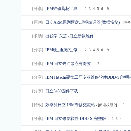
[
分享
]
IBM维修葵花宝典
...
2
3
4
5
6
..
9
[
原创
]
日立ARM系列硬盘,虚拟编译器(数据恢复)
- [售
[
求助
]
出钱学 东芝 /日立新款维修
[
分享
]
IBM硬_通病的_修
...
2
3
4
5
6
..
9
[
分享
]
IBM 日立去红绿点有奇效
...
2
[
分享
]
IBM Hitachi硬盘工厂专业维修软件DDD-SI说明
[
分享
]
日立5450固件下载
[
转载
]
效率源日立 IBM专修交流站
- [阅读权限
2
]
...
2
[
分享
]
IBM 日立修复软件 DDD-SI完整版
...
2
3
4