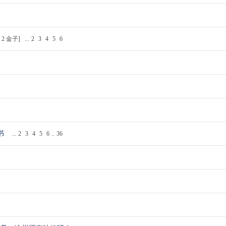
价
2
金子]
...
2
3
4
5
6
书
...
2
3
4
5
6
..
36