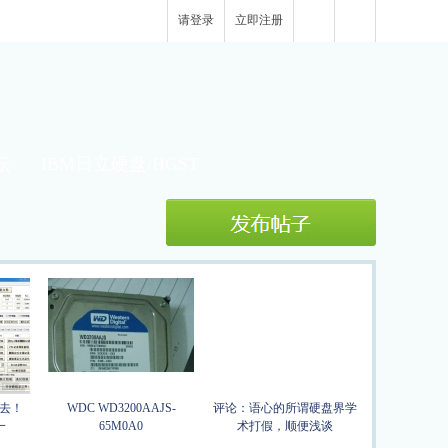
请登录
立即注册
坛
IBM日立硬盘/HGST
去！
WDC WD3200AAJS-
评论：语心的所谓硬盘界学
一
65M0A0
术打假，顺便浅谈