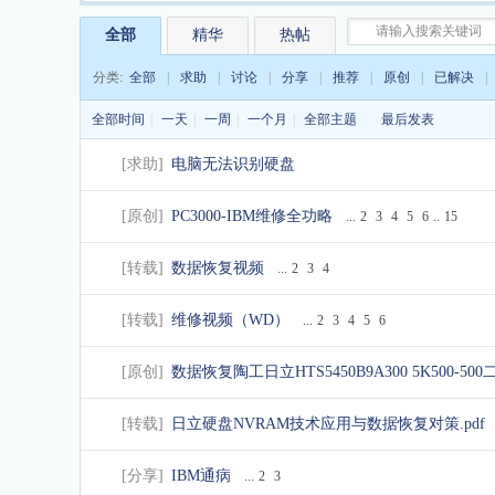
践》PDF完全版
全部
精华
热帖
盘
分类:
全部
|
求助
|
讨论
|
分享
|
推荐
|
原创
|
已解决
|
全部时间
|
一天
|
一周
|
一个月
|
全部主题
最后发表
[
求助
]
电脑无法识别硬盘
[
原创
]
PC3000-IBM维修全功略
...
2
3
4
5
6
..
15
基
[
转载
]
数据恢复视频
...
2
3
4
[
转载
]
维修视频（WD）
...
2
3
4
5
6
[
原创
]
数据恢复陶工日立HTS5450B9A300 5K50
[
转载
]
日立硬盘NVRAM技术应用与数据恢复对策.pdf
[
分享
]
IBM通病
...
2
3
地