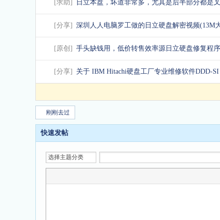
[
求助
]
日立本盘，坏道非常多，尤其是后半部分都是
[
分享
]
深圳人人电脑罗工做的日立硬盘解密视频(13M大
[
原创
]
手头缺钱用，低价转售效率源日立硬盘修复程序!
[
分享
]
关于 IBM Hitachi硬盘工厂专业维修软件DDD-S
刚刚去过
快速发帖
选择主题分类