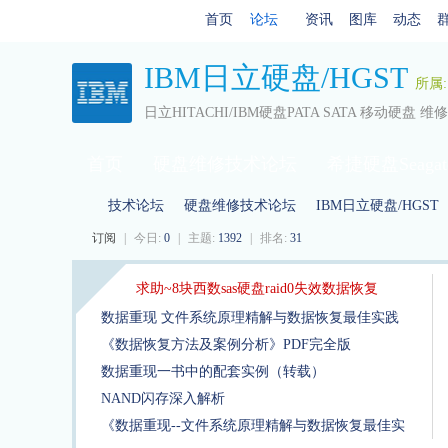
首页
论坛
资讯
图库
动态
IBM日立硬盘/HGST
所属
日立HITACHI/IBM硬盘PATA SATA 移动硬盘 
首页
硬盘维修技术论坛
希捷硬盘Seagat
三星硬盘Samsung
技术论坛
硬盘维修技术论坛
东芝硬盘Toshiba
IBM日立硬盘/HGST
迈拓
订阅
|
今日:
0
|
主题:
1392
|
排名:
31
求助~8块西数sas硬盘raid0失效数据恢复
硬
»
›
›
数据重现 文件系统原理精解与数据恢复最佳实践
《数据恢复方法及案例分析》PDF完全版
PDF
数据重现一书中的配套实例（转载）
NAND闪存深入解析
《数据重现--文件系统原理精解与数据恢复最佳实