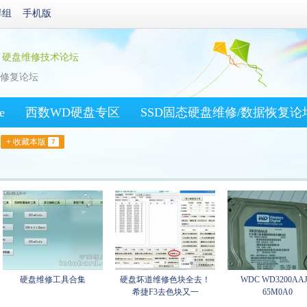
群组
手机版
: 硬盘维修技术论坛
维修修复论坛
e
西数WD硬盘专区
SSD固态硬盘维修/数据恢复论
/富士通/其他硬盘
硬盘综合/固件下载
+ 收藏本版
7
硬盘维修工具合集
硬盘坏道维修色块全去！
WDC WD3200AAJ
希捷F3去色块又一
65M0A0