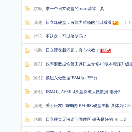
[
求助
]
求一个日立硬盘的smart清零工具
[
其他
]
日立坏硬盘，有能力维修的可以看看
...
2
3
[
讨论
]
不认盘，可以修复吗？
[
求助
]
日立硬盘新问题，真心求教！
[
原创
]
效率源数据恢复工具日立专修4.0版本程序升级
[
原创
]
换磁头做数据IBM41g--3部分
[
原创
]
IBM41g-AVER-4头盘换磁头做数据-部分2
[
其他
]
关于坛友if3698的IBM 40G硬盘主板,具体为IC35L0
[
求助
]
日立硬盘无法访问固件区 磁头是好的
...
2