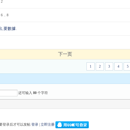
2
6
..
8
出,要數據.
下一页
1
2
3
4
5
还可输入
80
个字符
要登录后才可以发帖
登录
|
立即注册