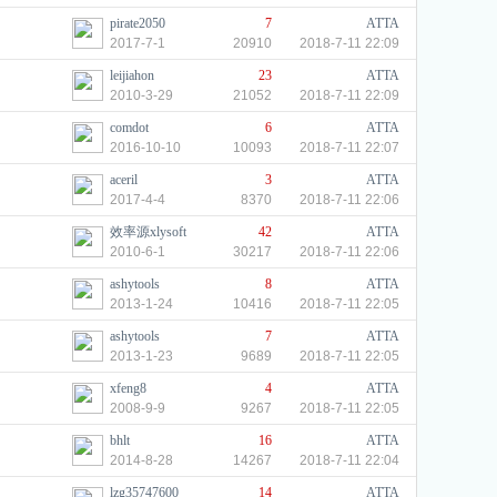
pirate2050
7
ATTA
2017-7-1
20910
2018-7-11 22:09
leijiahon
23
ATTA
2010-3-29
21052
2018-7-11 22:09
comdot
6
ATTA
2016-10-10
10093
2018-7-11 22:07
aceril
3
ATTA
2017-4-4
8370
2018-7-11 22:06
效率源xlysoft
42
ATTA
2010-6-1
30217
2018-7-11 22:06
ashytools
8
ATTA
2013-1-24
10416
2018-7-11 22:05
ashytools
7
ATTA
2013-1-23
9689
2018-7-11 22:05
xfeng8
4
ATTA
2008-9-9
9267
2018-7-11 22:05
bhlt
16
ATTA
2014-8-28
14267
2018-7-11 22:04
lzg35747600
14
ATTA