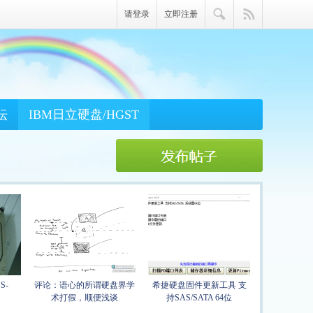
请登录
立即注册
坛
IBM日立硬盘/HGST
S-
评论：语心的所谓硬盘界学
希捷硬盘固件更新工具 支
术打假，顺便浅谈
持SAS/SATA 64位