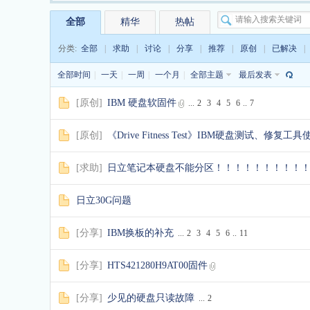
全部
精华
热帖
盘
分类:
全部
|
求助
|
讨论
|
分享
|
推荐
|
原创
|
已解决
|
全部时间
|
一天
|
一周
|
一个月
|
全部主题
最后发表
[
原创
]
IBM 硬盘软固件
...
2
3
4
5
6
..
7
[
原创
]
《Drive Fitness Test》IBM硬盘测试、修复工
基
[
求助
]
日立笔记本硬盘不能分区！！！！！！！！！
日立30G问题
[
分享
]
IBM换板的补充
...
2
3
4
5
6
..
11
[
分享
]
HTS421280H9AT00固件
[
分享
]
少见的硬盘只读故障
...
2
地