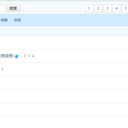
1
2
3
4
5
转载
|
其他
文件删除数据恢复软件免费
希捷10代盘刷死ROM电机
Easy Tools SM2258
的有吗？大厂免费
不转不进F级和T级短
硬盘工具 数据恢
具使用说明
...
2
3
4
！！