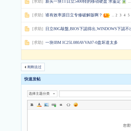
[
求助
]
新买一块1T日立5400转的移动硬盘 求鉴定
...
[
求助
]
谁有效率源日立专修破解版啊？
...
2
3
4
5
[
求助
]
日立80G敲盤,BIOS下認得出,WINDOWS下認不
[
求助
]
一块IBM IC25L080AVVA07-0盘坏道太多
刚刚去过
快速发帖
选择主题分类
您需