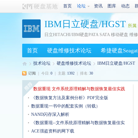
首页
论坛
资讯
图库
动态
IBM日立硬盘/HGST
所属
日立HITACHI/IBM硬盘PATA SATA 移动硬盘 
首页
硬盘维修技术论坛
希捷硬盘Seagat
三星硬盘Samsung
技术论坛
硬盘维修技术论坛
东芝硬盘Toshiba
IBM日立硬盘/HGST
迈拓
订阅
|
今日:
0
|
主题:
1392
|
排名:
30
数据重现 文件系统原理精解与数据恢复最佳实践
硬
»
›
›
《数据恢复方法及案例分析》PDF完全版
PDF
数据重现一书中的配套实例（转载）
NAND闪存深入解析
《数据重现--文件系统原理精解与数据恢复最佳实
ACE强盗资料的网下载
践》PDF完全版