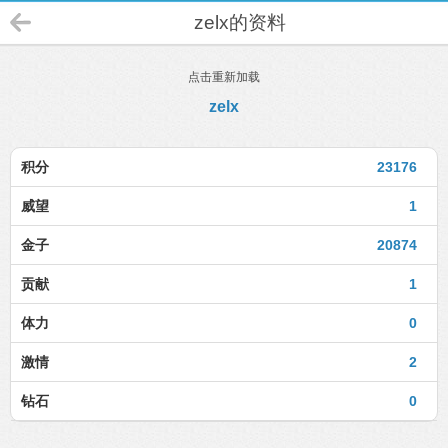
zelx的资料
点击重新加载
zelx
积分
23176
威望
1
金子
20874
贡献
1
体力
0
激情
2
钻石
0