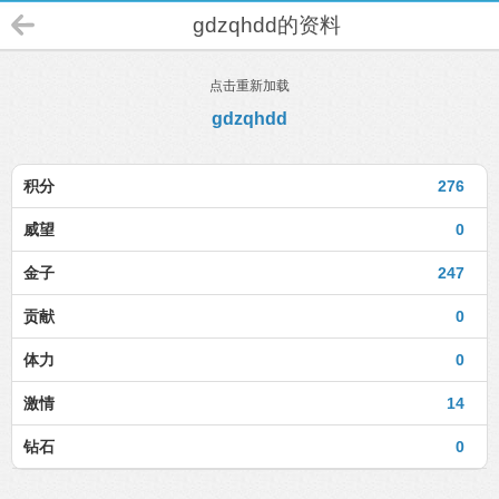
gdzqhdd的资料
点击重新加载
gdzqhdd
积分
276
威望
0
金子
247
贡献
0
体力
0
激情
14
钻石
0