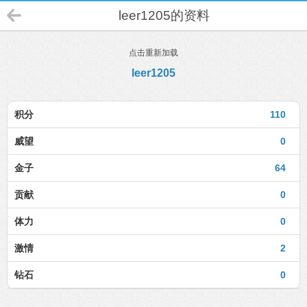
leer1205的资料
点击重新加载
leer1205
积分
110
威望
0
金子
64
贡献
0
体力
0
激情
2
钻石
0