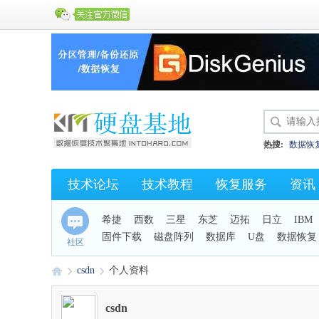
热搜:
数据恢
硬盘开盘数据
技术论坛
技术教程
恢复服务
资讯
KC43
保险
希捷
西数
三星
东芝
迈拓
日立
IBM
固件下载
磁盘阵列
数据库
U盘
数据恢复
社区
手机恢复
csdn
个人资料
csdn