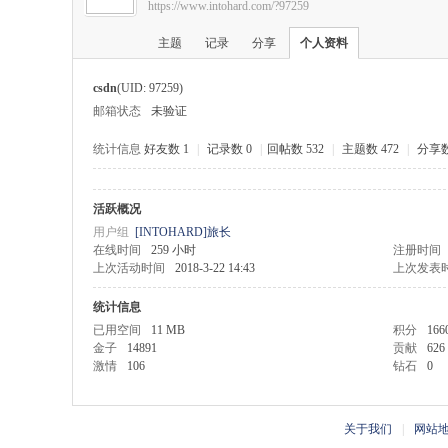
https://www.intohard.com/?97259
硬
›
›
主题
记录
分享
个人资料
csdn
(UID: 97259)
邮箱状态
未验证
统计信息
好友数 1
|
记录数 0
|
回帖数 532
|
主题数 472
|
分享数
活跃概况
盘
用户组
[INTOHARD]旅长
在线时间
259 小时
注册时间
上次活动时间
2018-3-22 14:43
上次发表
统计信息
已用空间
11 MB
积分
166
金子
14891
贡献
626
激情
106
钻石
0
基
关于我们
|
网站