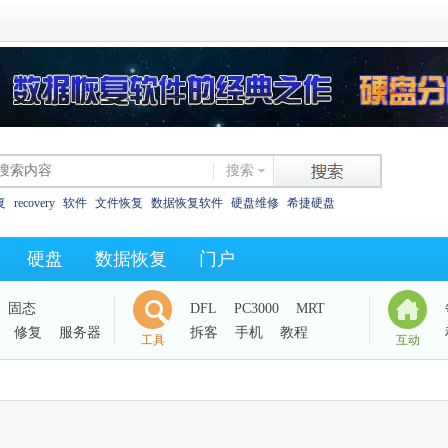
搜索
复
recovery
软件
文件恢复
数据恢复软件
硬盘维修
希捷硬盘
恢复
西数硬盘
坏道
东芝
数据恢复教程
XLS碎片
325as
0字节
硬盘
数据恢复
门户
西数电路板
效率源dc
固态
DFL
PC3000
MRT
修复
服务器
拆客
手机
教程
工具
互动