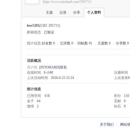
https://www.intohard.com/?291711
硬
›
›
主题
记录
分享
个人资料
leer1205
(UID: 291711)
邮箱状态
已验证
统计信息
好友数 0
|
记录数 0
|
回帖数 91
|
主题数 0
|
分享数 0
活跃概况
盘
用户组
[INTOHARD]班长
在线时间
8 小时
注册时间
上次活动时间
2026-6-23 22:24
上次发表
统计信息
已用空间
0 B
积分
110
金子
64
贡献
0
激情
2
钻石
0
基
关于我们
|
网站