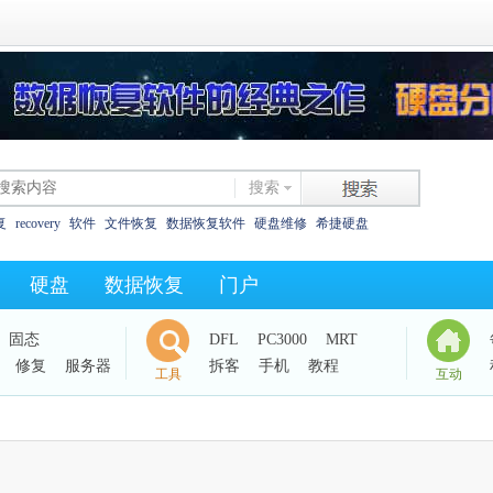
搜索
复
recovery
软件
文件恢复
数据恢复软件
硬盘维修
希捷硬盘
恢复
西数硬盘
坏道
东芝
数据恢复教程
XLS碎片
325as
0字节
硬盘
数据恢复
门户
西数电路板
效率源dc
固态
DFL
PC3000
MRT
修复
服务器
拆客
手机
教程
工具
互动