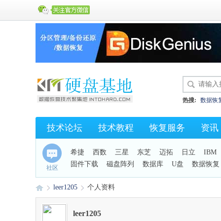
热搜:
数据恢
硬盘开盘数据
技术论坛
技术教程
恢复服务
资讯
KC43
保险
希捷
西数
三星
东芝
迈拓
日立
IBM
固件下载
磁盘阵列
数据库
U盘
数据恢复
社区
手机恢复
leer1205
个人资料
leer1205