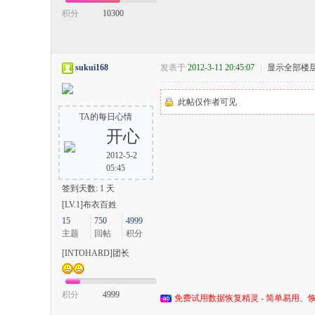
积分
10300
sukui168
发表于
2012-3-11 20:45:07
|
显示全部楼
此帖仅作者可见
TA的每日心情
开心
2012-5-2
05:45
签到天数: 1 天
[LV.1]布衣百姓
15
750
4999
主题
回帖
积分
[INTOHARD]团长
积分
4999
免费试用数据恢复精灵 - 简单易用、恢