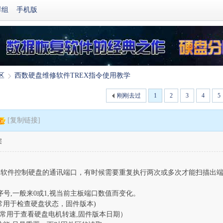
群组
手机版
区
西数硬盘维修软件TREX指令使用教学
刚刚去过
1
2
3
4
5
›
[复制链接]
层
ex软件控制硬盘的通讯端口，有时候需要重复执行两次或多次才能扫描出
号,一般来0或1,视当前主板端口数值而变化。
用于检查硬盘状态，固件版本)
用于查看硬盘电机转速,固件版本日期）