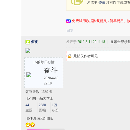
您需要
登录
才可以下载或
免费试用数据恢复精灵 - 简单易用、恢
回复
假皮
发表于
2012-3-11 20:11:48
|
显示全部楼
此帖仅作者可见
TA的每日心情
奋斗
2020-4-18
22:10
签到天数: 1339 天
[LV.10]一品大学士
44
2380
1万
主题
回帖
积分
[INTOHARD]团长