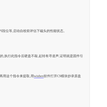
I段位等,启动自校前评估下磁头的性能状态。
的,执行此指令后硬盘不敲,起转有寻道声,证明就是固件引
,再用这个指令来提取,用
winhex
软件打开C9模块抄录原盘