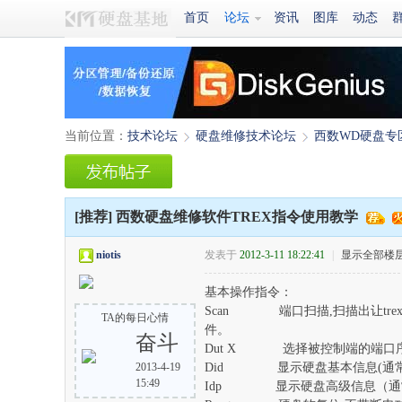
首页
论坛
资讯
图库
动态
当前位置：
技术论坛
硬盘维修技术论坛
西数WD硬盘专
›
›
[推荐]
西数硬盘维修软件TREX指令使用教学
niotis
发表于
2012-3-11 18:22:41
|
显示全部楼
基本操作指令：
Scan 端口扫描,扫描出让tr
TA的每日心情
件。
奋斗
Dut X 选择被控制端的端口序
2013-4-19
Did 显示硬盘基本信息(通常
15:49
Idp 显示硬盘高级信息（通常