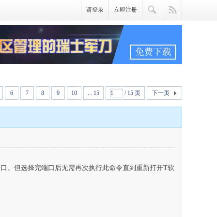
请登录
立即注册
6
7
8
9
10
... 15
/ 15 页
下一页
端口。但选择完端口后无需再次执行此命令直到重新打开T软