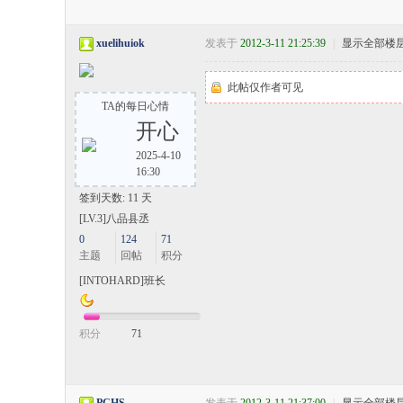
xuelihuiok
发表于
2012-3-11 21:25:39
|
显示全部楼
此帖仅作者可见
TA的每日心情
开心
2025-4-10
16:30
签到天数: 11 天
[LV.3]八品县丞
0
124
71
主题
回帖
积分
[INTOHARD]班长
积分
71