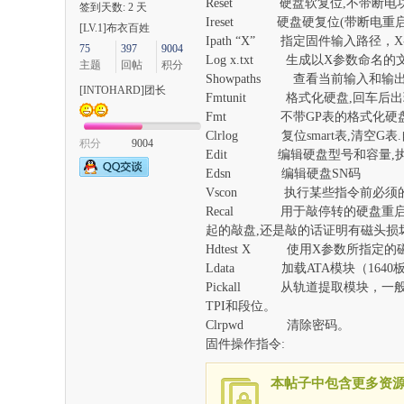
Reset 硬盘软复位,不带断电
签到天数: 2 天
Ireset 硬盘硬复位(带断电重
[LV.1]布衣百姓
Ipath “X” 指定固件输入路径，X参
75
397
9004
Log x.txt 生成以X参数命
主题
回帖
积分
Showpaths 查看当前输入和
[INTOHARD]团长
Fmtunit 格式化硬盘,回车后
Fmt 不带GP表的格式化硬盘的
Clrlog 复位smart表,清空G
积分
9004
Edit 编辑硬盘型号和容量,执行后
Edsn 编辑硬盘SN码
Vscon 执行某些指令前必须的
Recal 用于敲停转的硬盘重启
起的敲盘,还是敲的话证明有磁头损
Hdtest X 使用X参数所指定
Ldata 加载ATA模块（164
Pickall 从轨道提取模块，一
TPI和段位。
Clrpwd 清除密码。
固件操作指令:
本帖子中包含更多资