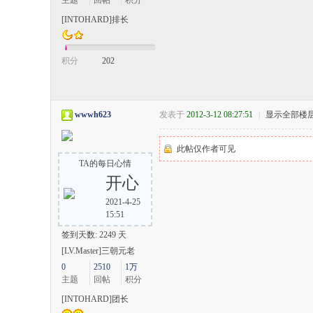
主题
回帖
积分
[INTOHARD]排长
积分
202
wwwh623
发表于
2012-3-12 08:27:51
|
显示全部楼
此帖仅作者可见
TA的每日心情
开心
2021-4-25
15:51
签到天数: 2249 天
[LV.Master]三朝元老
0
2510
1万
主题
回帖
积分
[INTOHARD]团长