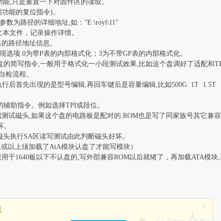
功能,只是重置一下对固件区的读取。
启功能的复位指令)。
数为路径的详细地址,如：”E:\royl\11”
名的文本文件，记录操作详情。
输出的路径地址信息。
出现选项.0为带P表的内部格式化；3为不带GP表的内部格式化。
简写指令,一般用于格式化一小段测试效果,比如这个盘调好了适配和TP
表.自检流程。
首先出现的是型号编辑,再回车键后是容量编辑,比如500G 1T 1.5T
辅助指令。例如选择TPI或段位。
测试磁头,如果这个盘的电路板是配对的.ROM也是写了同家族号其它兼容
坏。
的磁头执行SA区读写测试由此判断磁头好坏。
0板或以上须加载了AtA模块认盘了才能写模块）
般用于1640板以下不认盘的,写外部兼容ROM以后就绪了，再加载ATA模块
x
源