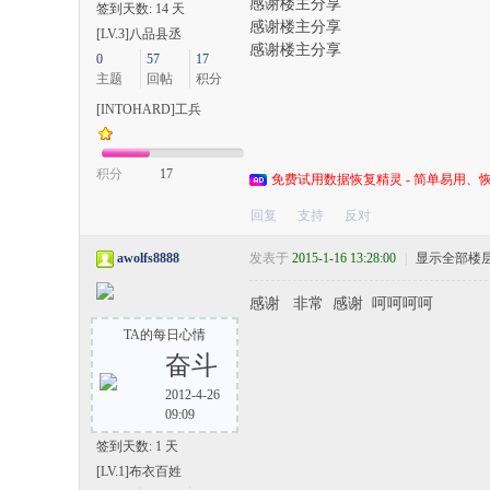
感谢楼主分享
签到天数: 14 天
感谢楼主分享
[LV.3]八品县丞
感谢楼主分享
0
57
17
主题
回帖
积分
[INTOHARD]工兵
积分
17
免费试用数据恢复精灵 - 简单易用、恢
回复
支持
反对
awolfs8888
发表于
2015-1-16 13:28:00
|
显示全部楼
感谢 非常 感谢 呵呵呵呵
TA的每日心情
奋斗
2012-4-26
09:09
签到天数: 1 天
[LV.1]布衣百姓