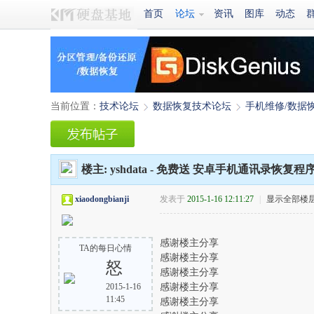
首页
论坛
资讯
图库
动态
当前位置：
技术论坛
数据恢复技术论坛
手机维修/数据
›
›
楼主:
yshdata
-
免费送 安卓手机通讯录恢复程序
xiaodongbianji
发表于
2015-1-16 12:11:27
|
显示全部楼
感谢楼主分享
TA的每日心情
感谢楼主分享
怒
感谢楼主分享
2015-1-16
感谢楼主分享
11:45
感谢楼主分享