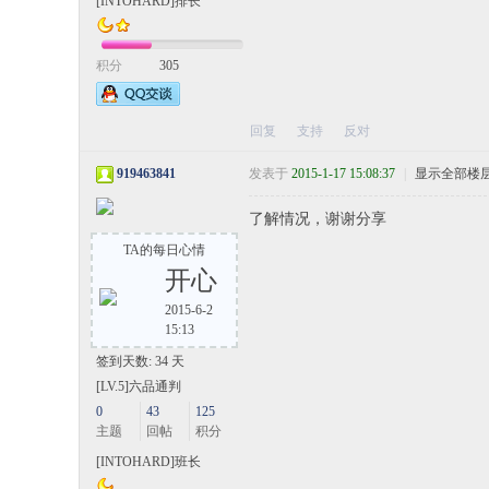
[INTOHARD]排长
积分
305
回复
支持
反对
919463841
发表于
2015-1-17 15:08:37
|
显示全部楼
了解情况，谢谢分享
TA的每日心情
开心
2015-6-2
15:13
签到天数: 34 天
[LV.5]六品通判
0
43
125
主题
回帖
积分
[INTOHARD]班长