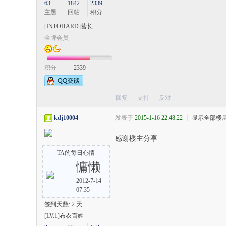
63
1842
2339
主题
回帖
积分
[INTOHARD]营长
金牌会员
积分
2339
回复
支持
反对
kdj10004
发表于
2015-1-16 22:48:22
|
显示全部楼
感谢楼主分享
TA的每日心情
慵懒
2012-7-14
07:35
签到天数: 2 天
[LV.1]布衣百姓