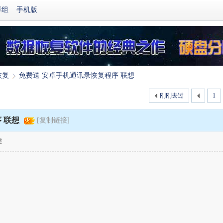
群组
手机版
恢复
免费送 安卓手机通讯录恢复程序 联想
刚刚去过
1
›
 联想
[复制链接]
层