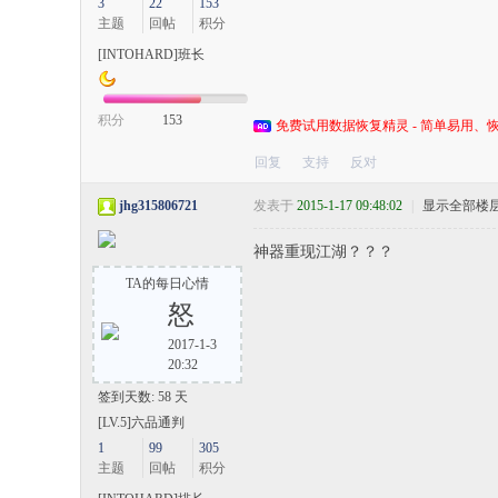
3
22
153
主题
回帖
积分
[INTOHARD]班长
积分
153
免费试用数据恢复精灵 - 简单易用、恢
回复
支持
反对
jhg315806721
发表于
2015-1-17 09:48:02
|
显示全部楼
神器重现江湖？？？
TA的每日心情
怒
2017-1-3
20:32
签到天数: 58 天
[LV.5]六品通判
1
99
305
主题
回帖
积分