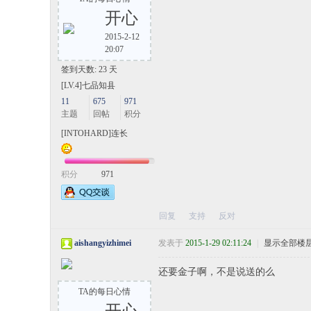
开心
2015-2-12
20:07
签到天数: 23 天
[LV.4]七品知县
11
675
971
主题
回帖
积分
[INTOHARD]连长
积分
971
回复
支持
反对
aishangyizhimei
发表于
2015-1-29 02:11:24
|
显示全部楼
还要金子啊，不是说送的么
TA的每日心情