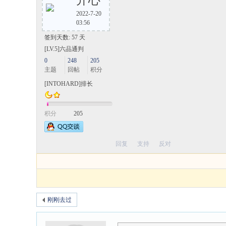
开心
2022-7-20
03:56
签到天数: 57 天
[LV.5]六品通判
0
248
205
主题
回帖
积分
[INTOHARD]排长
积分
205
回复
支持
反对
刚刚去过