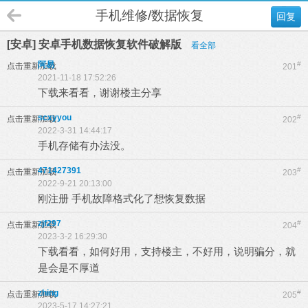
手机维修/数据恢复
回复
[安卓] 安卓手机数据恢复软件破解版
看全部
阿易
#
点击重新加载
201
2021-11-18 17:52:26
下载来看看，谢谢楼主分享
scxyyou
#
点击重新加载
202
2022-3-31 14:44:17
手机存储有办法没。
471427391
#
点击重新加载
203
2022-9-21 20:13:00
刚注册 手机故障格式化了想恢复数据
zjf297
#
点击重新加载
204
2023-3-2 16:29:30
下载看看，如何好用，支持楼主，不好用，说明骗分，就
是会是不厚道
zhing
#
点击重新加载
205
2023-5-17 14:27:21