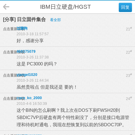
IBM日立硬盘/HGST
回复
[分享] 日立固件集合
看全部
过隙驹
#
点击重新加载
21
2010-3-18 11:57:57
好，感谢分享
469375079
#
点击重新加载
22
2010-3-26 11:37:38
这是 PC3000 的吗？
yjangel1020
#
点击重新加载
23
2010-3-26 11:44:34
虽然贵啦点 但是我还是 要的！
coco_ko_2000
#
点击重新加载
24
2010-4-6 16:50:39
这个BIN的怎么刷啊？我上次在DOS下刷FWSH20到
SBDIC7VP后硬盘有两个特性刷没了，分别是接口电源管
理和待机时通电，我现在想恢复到以前的SBDOC70P。