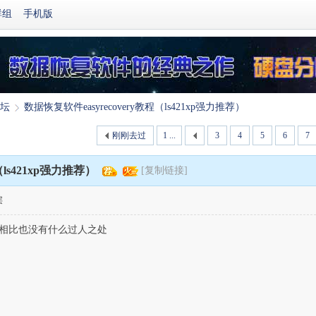
群组
手机版
坛
数据恢复软件easyrecovery教程（ls421xp强力推荐）
刚刚去过
1 ...
3
4
5
6
7
›
（ls421xp强力推荐）
[复制链接]
层
件相比也没有什么过人之处