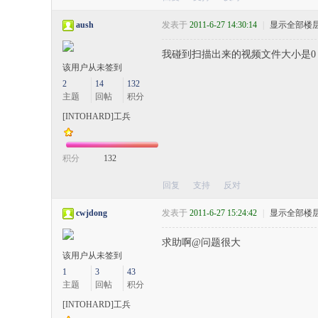
aush
发表于
2011-6-27 14:30:14
|
显示全部楼
我碰到扫描出来的视频文件大小是0
该用户从未签到
2
14
132
主题
回帖
积分
[INTOHARD]工兵
积分
132
回复
支持
反对
cwjdong
发表于
2011-6-27 15:24:42
|
显示全部楼
求助啊@问题很大
该用户从未签到
1
3
43
主题
回帖
积分
[INTOHARD]工兵