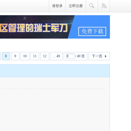
请登录
立即注册
8
9
10
11
12
... 49
/ 49 页
下一页