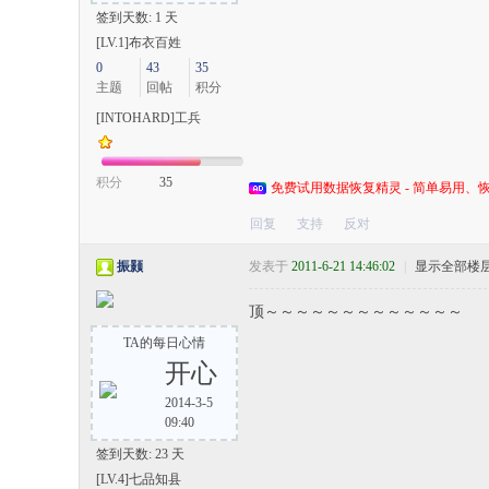
签到天数: 1 天
[LV.1]布衣百姓
0
43
35
主题
回帖
积分
[INTOHARD]工兵
积分
35
免费试用数据恢复精灵 - 简单易用、恢
回复
支持
反对
振颢
发表于
2011-6-21 14:46:02
|
显示全部楼
顶～～～～～～～～～～～～～
TA的每日心情
开心
2014-3-5
09:40
签到天数: 23 天
[LV.4]七品知县