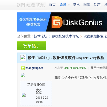
首页
论坛
资讯
图库
动态
当前位置：
技术论坛
数据恢复技术论坛
硬盘数据恢复论
›
›
楼主:
ls421xp
-
数据恢复软件easyrecovery教程
zhangfang220
发表于
2011-6-18 09:50:32
|
显示全部楼
我觉得这个软件和其他 的 恢复软
TA的每日心情
怒
2014-2-20
09:18