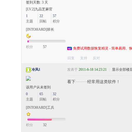
签到天数: 3 天
[LV.2]九品芝麻官
1
22
57
主题
回帖
积分
[INTOHARD]班长
积分
57
免费试用数据恢复精灵 - 简单易用、恢
回复
支持
反对
冷风1
发表于
2011-6-18 14:23:21
|
显示全部楼
看下········经常用这类软件！
该用户从未签到
0
65
32
主题
回帖
积分
[INTOHARD]工兵
积分
32