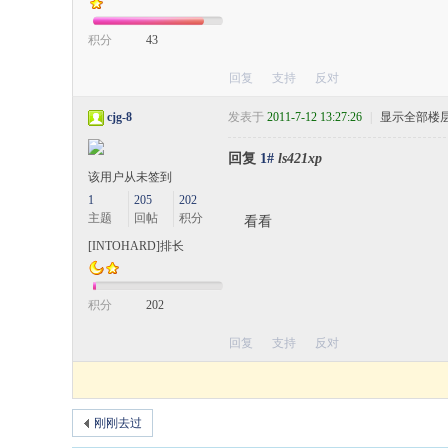
积分
43
回复
支持
反对
cjg-8
发表于
2011-7-12 13:27:26
|
显示全部楼
回复
1#
ls421xp
该用户从未签到
1
205
202
主题
回帖
积分
看看
[INTOHARD]排长
积分
202
回复
支持
反对
刚刚去过