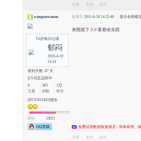
回复
支持
反对
wangtaowanzn
发表于
2011-6-18 14:25:40
|
显示全部楼
来围观下.0.0 看看啥东西
TA的每日心情
郁闷
2016-4-10
14:24
签到天数: 87 天
[LV.6]五品郎中
0
365
1万
主题
回帖
积分
[INTOHARD]团长
积分
10921
免费试用数据恢复精灵 - 简单易用、恢
回复
支持
反对