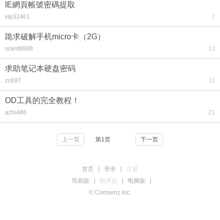
IE網頁帳號密碼提取
vip32461
7
跪求破解手机micro卡（2G）
scent8888
13
求助笔记本硬盘密码
zc697
11
OD工具的完全教程！
azhi486
21
上一页
第1页
下一页
首页
|
登录
|
注册
简易版
|
触屏版
|
电脑版
|
© Comsenz Inc.