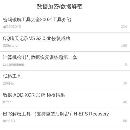
数据加密/数据解密
密码破解工具大全200种工具介绍
qtf6503046
224
QQ聊天记录MSG2.0.db恢复成功
330wang
199
计算机检测与数据恢复训练题第二套
zygzmaqiang
6
低格工具
浅唱·寂
20
数据 ADD XOR 加密 秒得结果
feifanll
40
EFS解密工具 （支持重装后解密）H-EFS Recovery
hco168
86