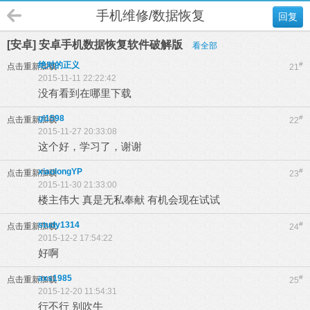
手机维修/数据恢复
回复
[安卓] 安卓手机数据恢复软件破解版
看全部
绝对的正义
#
点击重新加载
21
2015-11-11 22:22:42
没有看到在哪里下载
gl1598
#
点击重新加载
22
2015-11-27 20:33:08
这个好，学习了，谢谢
xiaolongYP
#
点击重新加载
23
2015-11-30 21:33:00
楼主伟大 真是无私奉献 有机会现在试试
study1314
#
点击重新加载
24
2015-12-2 17:54:22
好啊
axs1985
#
点击重新加载
25
2015-12-20 11:54:31
行不行 别吹牛