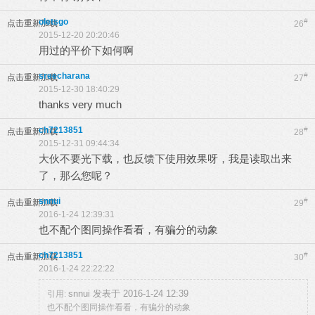
oletsgo
#
点击重新加载
26
2015-12-20 20:20:46
用过的平价下如何啊
sreecharana
#
点击重新加载
27
2015-12-30 18:40:29
thanks very much
ch7213851
#
点击重新加载
28
2015-12-31 09:44:34
大伙不要光下载，也反馈下使用效果呀，我是读取出来
了，那么您呢？
snnui
#
点击重新加载
29
2016-1-24 12:39:31
也不配个图同操作看看，有骗分的动象
ch7213851
#
点击重新加载
30
2016-1-24 22:22:22
snnui 发表于 2016-1-24 12:39
引用:
也不配个图同操作看看，有骗分的动象