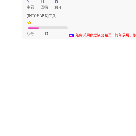
0
11
13
主题
回帖
积分
[INTOHARD]工兵
积分
13
免费试用数据恢复精灵 - 简单易用、恢
回复
支持
反对
荣仔
发表于
2018-1-20 16:35:05
|
显示全部楼
能清零吗？、下载来看看。
该用户从未签到
0
15
10
主题
回帖
积分
[INTOHARD]工兵
积分
10
回复
支持
反对