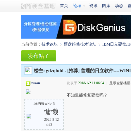
首页
论坛
资讯
图库
动态
当前位置：
技术论坛
硬盘维修技术论坛
IBM日立硬盘/H
›
›
楼主:
gdzqhdd
-
[推荐]
普通的日立软件----WIN
zuson
发表于
2018-1-2 11:06:04
|
显示全部楼层
不知道能修复硬盘吗？
TA的每日心情
慵懒
2025-8-12
14:43