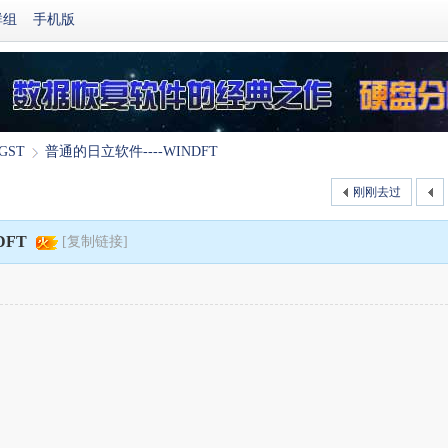
群组
手机版
GST
普通的日立软件----WINDFT
刚刚去过
›
DFT
[复制链接]