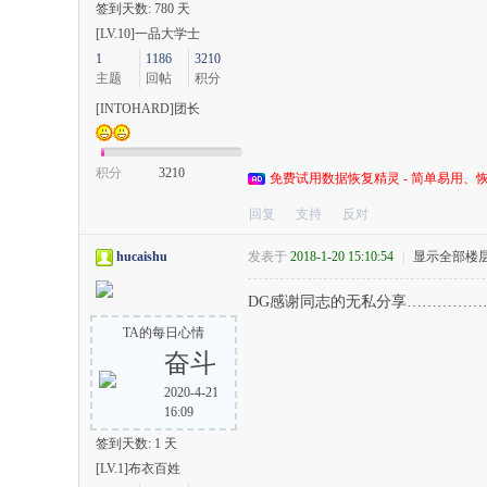
签到天数: 780 天
[LV.10]一品大学士
1
1186
3210
主题
回帖
积分
[INTOHARD]团长
积分
3210
免费试用数据恢复精灵 - 简单易用、恢
回复
支持
反对
hucaishu
发表于
2018-1-20 15:10:54
|
显示全部楼
DG感谢同志的无私分享……………
TA的每日心情
奋斗
2020-4-21
16:09
签到天数: 1 天
[LV.1]布衣百姓