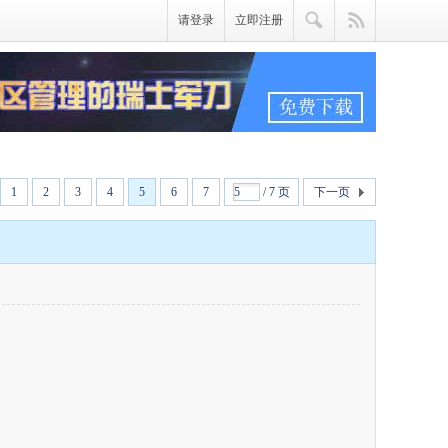
请登录
立即注册
1
2
3
4
5
6
7
/ 7 页
下一页